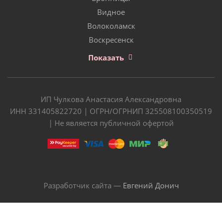
Видное
Волоколамск
Воскресенск
Показать
ИП Чулкова Анастасия Александровна
ИНН 331405822720 | ОГРН/ОГРНИП 325508100350519
| Не является публичной офертой
Разработчик сайта —
Евгений Донич