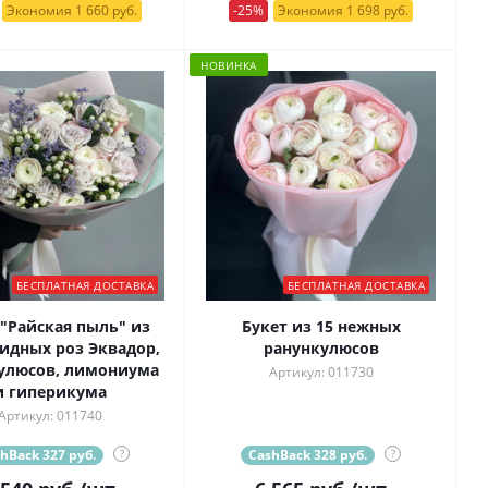
Экономия 1 660 руб.
-25%
Экономия 1 698 руб.
НОВИНКА
БЕСПЛАТНАЯ ДОСТАВКА
БЕСПЛАТНАЯ ДОСТАВКА
 "Райская пыль" из
Букет из 15 нежных
идных роз Эквадор,
ранункулюсов
улюсов, лимониума
Артикул: 011730
и гиперикума
Артикул: 011740
hBack 327 руб.
?
CashBack 328 руб.
?