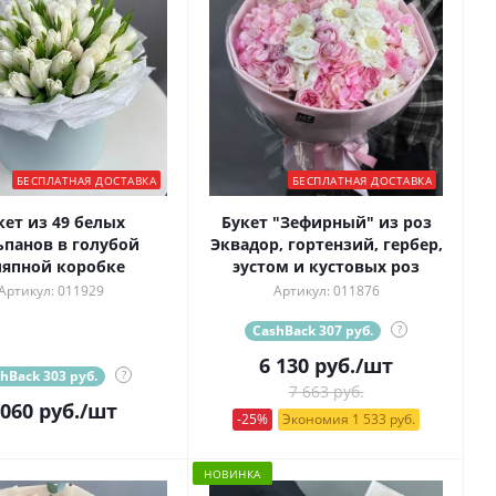
БЕСПЛАТНАЯ ДОСТАВКА
БЕСПЛАТНАЯ ДОСТАВКА
кет из 49 белых
Букет "Зефирный" из роз
панов в голубой
Эквадор, гортензий, гербер,
япной коробке
эустом и кустовых роз
Артикул: 011929
Артикул: 011876
CashBack 307 руб.
?
6 130
руб.
/шт
hBack 303 руб.
?
7 663 руб.
 060
руб.
/шт
-25%
Экономия 1 533 руб.
НОВИНКА