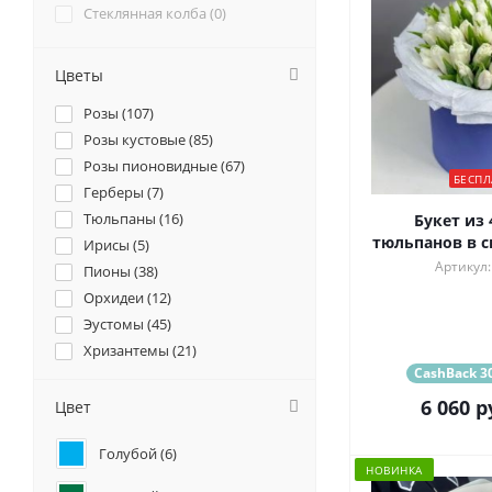
Стеклянная колба (
0
)
Цветы
Розы (
107
)
Розы кустовые (
85
)
Розы пионовидные (
67
)
БЕСПЛ
Герберы (
7
)
Тюльпаны (
16
)
Букет из 
тюльпанов в с
Ирисы (
5
)
Артикул:
Пионы (
38
)
Орхидеи (
12
)
Эустомы (
45
)
Хризантемы (
21
)
CashBack 30
Ромашки (
4
)
Ранункулюсы (
19
)
6 060
р
Цвет
Альстромерии (
7
)
Голубой (
6
)
Гортензии (
20
)
НОВИНКА
Лилии (
3
)