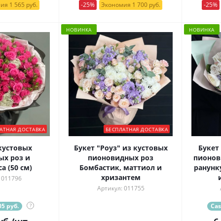
ия 1 565 руб.
-25%
Экономия 1 700 руб.
-25%
НОВИНКА
НОВИНКА
АТНАЯ ДОСТАВКА
БЕСПЛАТНАЯ ДОСТАВКА
кустовых
Букет "Роуз" из кустовых
Букет
х роз и
пионовидных роз
пионов
а (50 см)
Бомбастик, маттиол и
ранунк
хризантем
 011796
Артикул: 011755
5 руб.
?
Cas