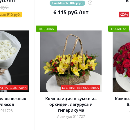
уб.
/шт
6
CashBack 306 руб.
?
 руб.
6 115
руб.
/шт
ия 915 руб.
-25%
НОВИНКА
НОВИНКА
АТНАЯ ДОСТАВКА
БЕСПЛАТНАЯ ДОСТАВКА
белоснежных
Композиция в сумке из
Композ
улюсов
орхидей, лагуруса и
5
гиперикума
 011728
Артикул: 011727