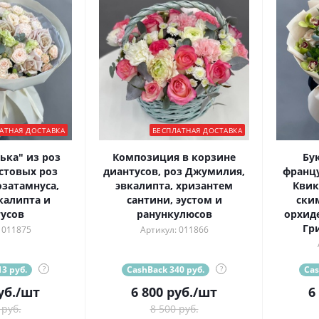
АТНАЯ ДОСТАВКА
БЕСПЛАТНАЯ ДОСТАВКА
ька" из роз
Композиция в корзине
Бу
стовых роз
диантусов, роз Джумилия,
францу
озатамнуса,
эвкалипта, хризантем
Квик
калипта и
сантини, эустом и
ски
усов
ранункулюсов
орхид
Гр
 011875
Артикул: 011866
3 руб.
?
CashBack 340 руб.
?
Cas
уб.
/шт
6 800
руб.
/шт
6
 руб.
8 500 руб.