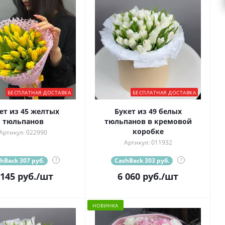
БЕСПЛАТНАЯ ДОСТАВКА
БЕСПЛАТНАЯ ДОСТАВКА
ет из 45 желтых
Букет из 49 белых
тюльпанов
тюльпанов в кремовой
коробке
Артикул: 022990
Артикул: 011932
hBack 307 руб.
?
CashBack 303 руб.
?
 145
руб.
/шт
6 060
руб.
/шт
НОВИНКА