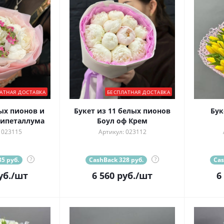
АТНАЯ ДОСТАВКА
БЕСПЛАТНАЯ ДОСТАВКА
ых пионов и
Букет из 11 белых пионов
Бук
сипеталлума
Боул оф Крем
 023115
Артикул: 023112
5 руб.
?
CashBack 328 руб.
?
Cas
уб.
/шт
6 560
руб.
/шт
6