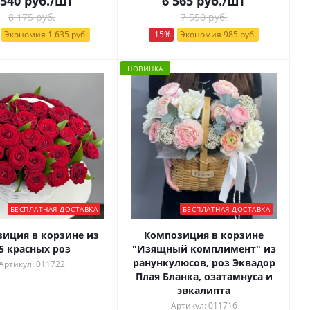
 540
руб.
/шт
6 565
руб.
/шт
8 175 руб.
7 550 руб.
Экономия 1 635 руб.
-15%
Экономия 985 руб.
НОВИНКА
БЕСПЛАТНАЯ ДОСТАВКА
БЕСПЛАТНАЯ ДОСТАВКА
иция в корзине из
Композиция в корзине
5 красных роз
"Изящный комплимент" из
ранункулюсов, роз Эквадор
Артикул: 011722
Плая Бланка, озатамнуса и
эвкалипта
Артикул: 011716