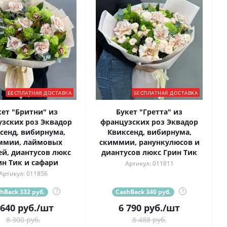
БЕСПЛАТНАЯ ДОСТАВКА
БЕСПЛАТНАЯ ДОСТАВКА
кет "Бритни" из
Букет "Гретта" из
зских роз Эквадор
французских роз Эквадор
сенд, вибирнума,
Квиксенд, вибирнума,
ммии, лаймовых
скиммии, ранункулюсов и
ей, диантусов люкс
диантусов люкс Грин Тик
ин Тик и сафари
Артикул: 011811
Артикул: 011856
hBack 332 руб.
?
CashBack 340 руб.
?
 640
руб.
/шт
6 790
руб.
/шт
8 300 руб.
8 488 руб.