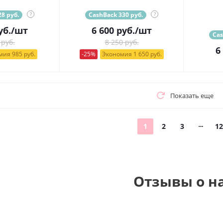
8 руб.
?
CashBack 330 руб.
?
уб.
/шт
6 600
руб.
/шт
Cas
 руб.
8 250 руб.
6
ия 985 руб.
-25%
Экономия 1 650 руб.
Показать еще
1
2
3
12
Отзывы о н