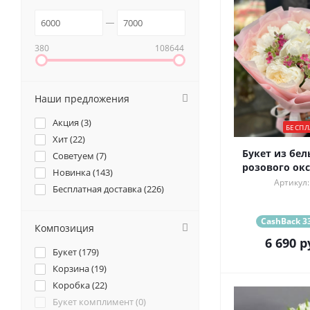
380
108644
Наши предложения
Акция (
3
)
БЕСПЛ
Хит (
22
)
Букет из бел
Советуем (
7
)
розового ок
Новинка (
143
)
Артикул:
Бесплатная доставка (
226
)
CashBack 33
Композиция
6 690
р
Букет (
179
)
Корзина (
19
)
Коробка (
22
)
Букет комплимент (
0
)