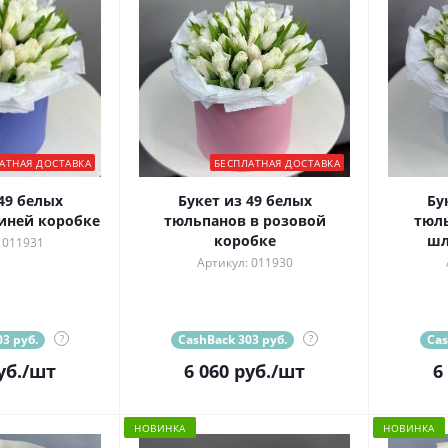
АТНАЯ ДОСТАВКА
БЕСПЛАТНАЯ ДОСТАВКА
49 белых
Букет из 49 белых
Бу
иней коробке
тюльпанов в розовой
тюль
коробке
шл
 011931
Артикул: 011930
3 руб.
?
CashBack 303 руб.
?
Cas
уб.
/шт
6 060
руб.
/шт
6
НОВИНКА
НОВИНКА