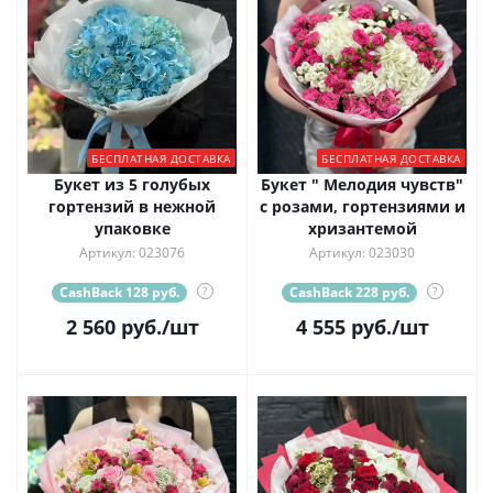
БЕСПЛАТНАЯ ДОСТАВКА
БЕСПЛАТНАЯ ДОСТАВКА
Букет из 5 голубых
Букет " Мелодия чувств"
гортензий в нежной
с розами, гортензиями и
упаковке
хризантемой
Артикул: 023076
Артикул: 023030
CashBack 128 руб.
?
CashBack 228 руб.
?
2 560
руб.
/шт
4 555
руб.
/шт