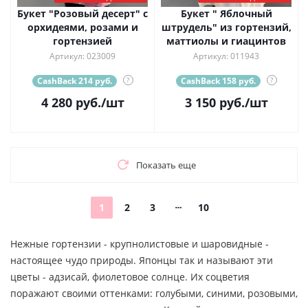
Букет "Розовый десерт" с
Букет " Яблочный
орхидеями, розами и
штрудель" из гортензий,
гортензией
маттиолы и гиацинтов
Артикул: 023009
Артикул: 011943
CashBack 214 руб.
?
CashBack 158 руб.
?
4 280
руб.
/шт
3 150
руб.
/шт
Показать еще
1
2
3
10
Нежные гортензии - крупнолистовые и шаровидные -
настоящее чудо природы. Японцы так и называют эти
цветы - адзисай, фиолетовое солнце. Их соцветия
поражают своими оттенками: голубыми, синими, розовыми,