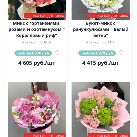
БЕСПЛАТНАЯ ДОСТАВКА
БЕСПЛАТНАЯ ДОСТАВКА
Микс с гортензиями,
Букет-микс с
розами и озотамнусом "
ранункулюсами " Белый
Коралловый риф"
ветер"
Артикул: 023024
Артикул: 023010
CashBack 230 руб.
?
CashBack 221 руб.
?
4 605
руб.
/шт
4 415
руб.
/шт
БЕСПЛАТНАЯ ДОСТАВКА
БЕСПЛАТНАЯ ДОСТАВКА