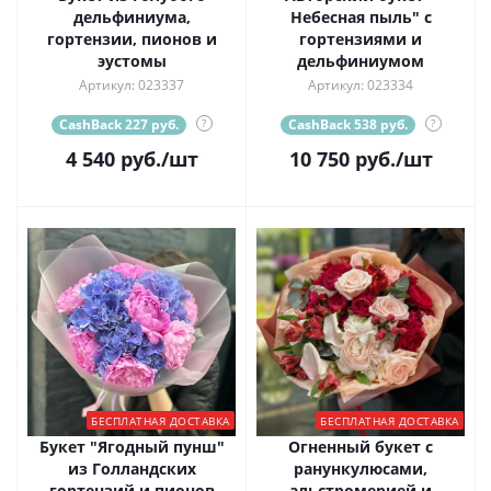
дельфиниума,
Небесная пыль" с
гортензии, пионов и
гортензиями и
эустомы
дельфиниумом
Артикул: 023337
Артикул: 023334
CashBack 227 руб.
?
CashBack 538 руб.
?
4 540
руб.
/шт
10 750
руб.
/шт
БЕСПЛАТНАЯ ДОСТАВКА
БЕСПЛАТНАЯ ДОСТАВКА
Букет "Ягодный пунш"
Огненный букет с
из Голландских
ранункулюсами,
гортензий и пионов
альстромерией и