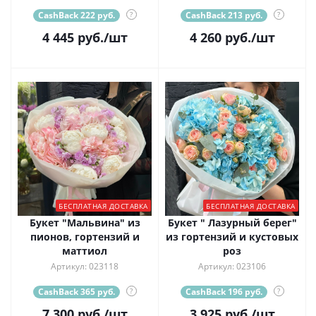
CashBack 222 руб.
?
CashBack 213 руб.
?
4 445
руб.
/шт
4 260
руб.
/шт
БЕСПЛАТНАЯ ДОСТАВКА
БЕСПЛАТНАЯ ДОСТАВКА
Букет "Мальвина" из
Букет " Лазурный берег"
пионов, гортензий и
из гортензий и кустовых
маттиол
роз
Артикул: 023118
Артикул: 023106
CashBack 365 руб.
?
CashBack 196 руб.
?
7 300
руб.
/шт
3 925
руб.
/шт