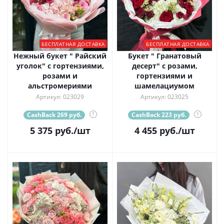
БЕСПЛАТНАЯ ДОСТАВКА
БЕСПЛАТНАЯ ДОСТАВКА
Нежный букет " Райский
Букет " Гранатовый
уголок" с гортензиями,
десерт" с розами,
розами и
гортензиями и
альстромериями
шамелациумом
Артикул: 023029
Артикул: 023025
CashBack 269 руб.
?
CashBack 223 руб.
?
5 375
руб.
/шт
4 455
руб.
/шт