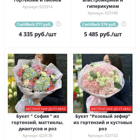
гиперикумом
Артикул: 023314
Артикул: 023140
CashBack 217 руб.
?
CashBack 274 руб.
?
4 335
руб.
/шт
5 485
руб.
/шт
БЕСПЛАТНАЯ ДОСТАВКА
БЕСПЛАТНАЯ ДОСТАВКА
Букет " София " из
Букет "Розовый зефир"
гортензий, маттиолы,
из гортензий и кустовых
диантусов и роз
роз
Артикул: 023136
Артикул: 023132