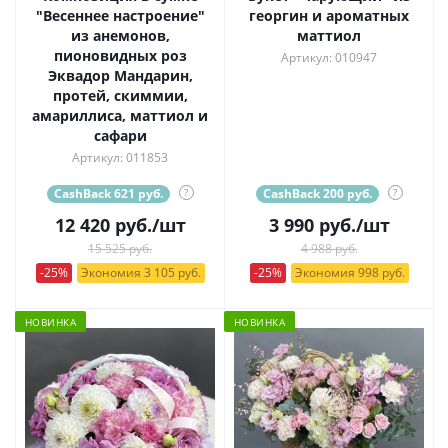
"Весеннее настроение"
георгин и ароматных
из анемонов,
маттиол
пионовидных роз
Артикул: 010947
Эквадор Мандарин,
протей, скиммии,
амариллиса, маттиол и
сафари
Артикул: 011853
CashBack 621 руб.
?
CashBack 200 руб.
?
12 420
руб.
/шт
3 990
руб.
/шт
15 525 руб.
4 988 руб.
-25%
Экономия 3 105 руб.
-25%
Экономия 998 руб.
НОВИНКА
НОВИНКА