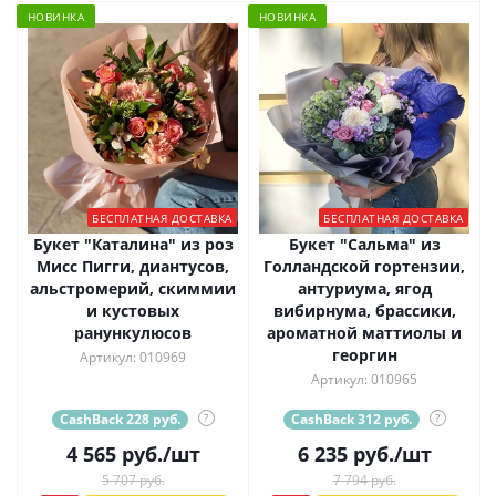
НОВИНКА
НОВИНКА
БЕСПЛАТНАЯ ДОСТАВКА
БЕСПЛАТНАЯ ДОСТАВКА
Букет "Каталина" из роз
Букет "Сальма" из
Мисс Пигги, диантусов,
Голландской гортензии,
альстромерий, скиммии
антуриума, ягод
и кустовых
вибирнума, брассики,
ранункулюсов
ароматной маттиолы и
георгин
Артикул: 010969
Артикул: 010965
CashBack 228 руб.
?
CashBack 312 руб.
?
4 565
руб.
/шт
6 235
руб.
/шт
5 707 руб.
7 794 руб.