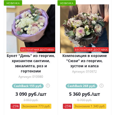
НОВИНКА
НОВИНКА
БЕСПЛАТНАЯ ДОСТАВКА
БЕСПЛАТНАЯ ДОСТАВКА
Букет "Динь" из георгин,
Композиция в корзине
хризантем сантини,
"Сюзи" из георгин,
эвкалипта, роз и
эустом и капса
гортензии
Артикул: 010972
Артикул: 010980
CashBack 155 руб.
?
CashBack 268 руб.
?
3 090
руб.
/шт
5 360
руб.
/шт
3 863 руб.
6 700 руб.
-25%
Экономия 773 руб.
-25%
Экономия 1 340 руб.