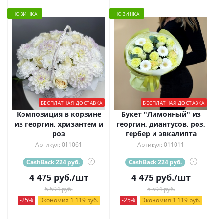
НОВИНКА
НОВИНКА
БЕСПЛАТНАЯ ДОСТАВКА
БЕСПЛАТНАЯ ДОСТАВКА
Композиция в корзине
Букет "Лимонный" из
из георгин, хризантем и
георгин, диантусов, роз,
роз
гербер и эвкалипта
Артикул: 011061
Артикул: 011011
CashBack 224 руб.
?
CashBack 224 руб.
?
4 475
руб.
/шт
4 475
руб.
/шт
5 594 руб.
5 594 руб.
-25%
Экономия 1 119 руб.
-25%
Экономия 1 119 руб.