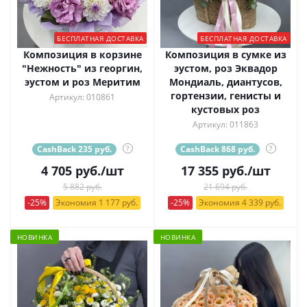
БЕСПЛАТНАЯ ДОСТАВКА
БЕСПЛАТНАЯ ДОСТАВКА
Композиция в корзине
Композиция в сумке из
"Нежность" из георгин,
эустом, роз Эквадор
эустом и роз Меритим
Мондиаль, диантусов,
гортензии, генисты и
Артикул: 010861
кустовых роз
Артикул: 011863
CashBack 235 руб.
?
CashBack 868 руб.
?
4 705
руб.
/шт
17 355
руб.
/шт
5 882 руб.
21 694 руб.
-25%
Экономия 1 177 руб.
-25%
Экономия 4 339 руб.
НОВИНКА
НОВИНКА