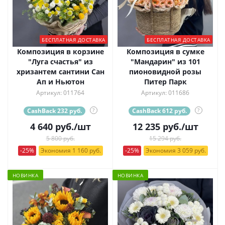
БЕСПЛАТНАЯ ДОСТАВКА
БЕСПЛАТНАЯ ДОСТАВКА
Композиция в корзине
Композиция в сумке
"Луга счастья" из
"Мандарин" из 101
хризантем сантини Сан
пионовидной розы
Ап и Ньютон
Питер Парк
Артикул: 011764
Артикул: 011686
CashBack 232 руб.
?
CashBack 612 руб.
?
4 640
руб.
/шт
12 235
руб.
/шт
5 800 руб.
15 294 руб.
-25%
Экономия 1 160 руб.
-25%
Экономия 3 059 руб.
НОВИНКА
НОВИНКА