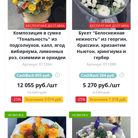
БЕСПЛАТНАЯ ДОСТАВКА
БЕСПЛАТНАЯ ДОСТАВКА
Композиция в сумке
Букет "Белоснежная
"Тональность" из
нежность" из георгин,
подсолнухов, калл, ягод
брассики, хризантем
вибирнума, лимонных
Ньютон, эрингиума и
роз, скиммии и орхидеи
гербер
Артикул: 011264
Артикул: 011089
CashBack 603 руб.
?
CashBack 264 руб.
?
12 055
руб.
/шт
5 270
руб.
/шт
15 069 руб.
6 588 руб.
-25%
Экономия 3 014 руб.
-25%
Экономия 1 318 руб.
НОВИНКА
НОВИНКА