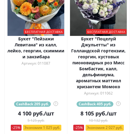
БЕСПЛАТНАЯ ДОСТАВКА
БЕСПЛАТНАЯ ДОСТАВКА
Букет "Пейзажи
Букет "Поцелуй
Левитана" из калл,
Джульетты" из
лейко, георгин, скиммии
Голландской гортензии,
и занзибара
георгин, кустовых
пионовидных роз Мисс
Артикул: 011087
Бомбастик, калл,
дельфиниума,
ароматных маттиол
хризантем Момоко
Артикул: 011062
CashBack 205 руб.
?
CashBack 405 руб.
?
4 100
руб.
/шт
8 105
руб.
/шт
5 125 руб.
10 132 руб.
-25%
Экономия 1 025 руб.
-25%
Экономия 2 027 руб.