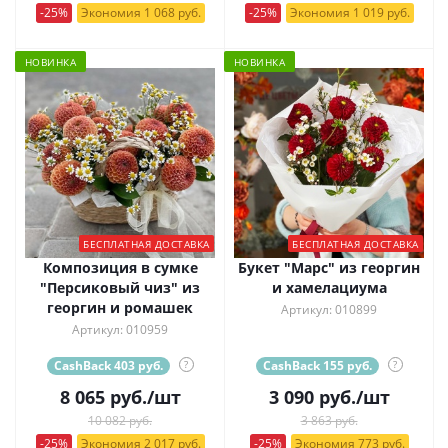
-25%
Экономия 1 068 руб.
-25%
Экономия 1 019 руб.
НОВИНКА
НОВИНКА
БЕСПЛАТНАЯ ДОСТАВКА
БЕСПЛАТНАЯ ДОСТАВКА
Композиция в сумке
Букет "Марс" из георгин
"Персиковый чиз" из
и хамелациума
георгин и ромашек
Артикул: 010899
Артикул: 010959
CashBack 403 руб.
?
CashBack 155 руб.
?
8 065
руб.
/шт
3 090
руб.
/шт
10 082 руб.
3 863 руб.
-25%
Экономия 2 017 руб.
-25%
Экономия 773 руб.