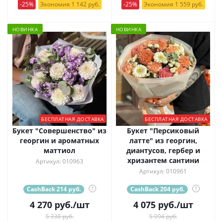
-25%
Экономия 1 142 руб.
-25%
Экономия 1 559 руб.
НОВИНКА
НОВИНКА
БЕСПЛАТНАЯ ДОСТАВКА
БЕСПЛАТНАЯ ДОСТАВКА
Букет "Совершенство" из
Букет "Персиковый
георгин и ароматных
латте" из георгин,
маттиол
диантусов, гербер и
хризантем сантини
Артикул: 010963
Артикул: 010961
CashBack 214 руб.
?
CashBack 204 руб.
?
4 270
руб.
/шт
4 075
руб.
/шт
5 338 руб.
5 094 руб.