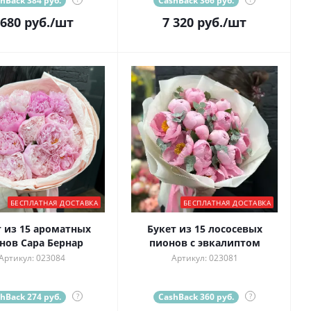
hBack 384 руб.
CashBack 366 руб.
 680
руб.
/шт
7 320
руб.
/шт
БЕСПЛАТНАЯ ДОСТАВКА
БЕСПЛАТНАЯ ДОСТАВКА
т из 15 ароматных
Букет из 15 лососевых
нов Сара Бернар
пионов с эвкалиптом
Артикул: 023084
Артикул: 023081
hBack 274 руб.
?
CashBack 360 руб.
?