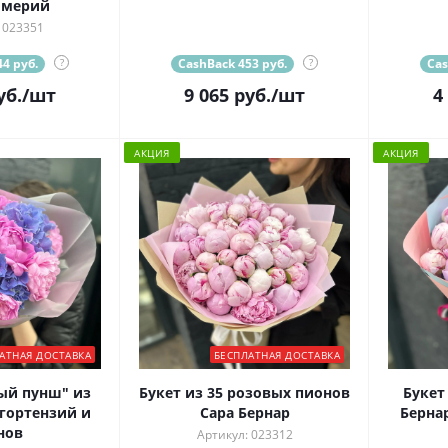
омерий
 023351
4 руб.
?
CashBack 453 руб.
?
Cas
уб.
/шт
9 065
руб.
/шт
4
АКЦИЯ
АКЦИЯ
АТНАЯ ДОСТАВКА
БЕСПЛАТНАЯ ДОСТАВКА
ый пунш" из
Букет из 35 розовых пионов
Букет
гортензий и
Сара Бернар
Берна
нов
Артикул: 023312