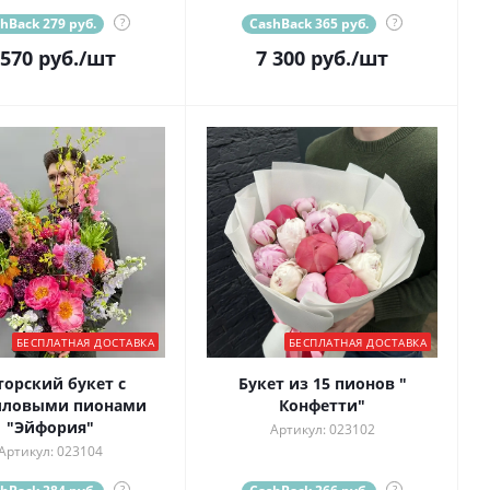
hBack 279 руб.
?
CashBack 365 руб.
?
 570
руб.
/шт
7 300
руб.
/шт
БЕСПЛАТНАЯ ДОСТАВКА
БЕСПЛАТНАЯ ДОСТАВКА
торский букет с
Букет из 15 пионов "
лловыми пионами
Конфетти"
"Эйфория"
Артикул: 023102
Артикул: 023104
?
?