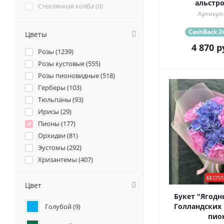
альстр
Стеклянная колба (
0
)
Артикул:
CashBack 24
Цветы
4 870
р
Розы (
1239
)
Розы кустовые (
555
)
Розы пионовидные (
518
)
Герберы (
103
)
Тюльпаны (
93
)
Ирисы (
29
)
Пионы (
177
)
Орхидеи (
81
)
Эустомы (
292
)
Хризантемы (
407
)
Ромашки (
84
)
БЕСПЛ
Ранункулюсы (
90
)
Цвет
Альстромерии (
118
)
Букет "Ягодн
Голландских 
Голубой (
9
)
Гортензии (
223
)
пио
Лилии (
34
)