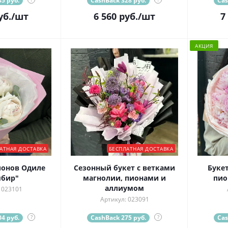
5 руб.
CashBack 328 руб.
Cas
уб.
/шт
6 560
руб.
/шт
7
АКЦИЯ
АТНАЯ ДОСТАВКА
БЕСПЛАТНАЯ ДОСТАВКА
ионов Одиле
Сезонный букет с ветками
Буке
мбир"
магнолии, пионами и
пио
аллиумом
 023101
Артикул: 023091
4 руб.
?
CashBack 275 руб.
?
Cas