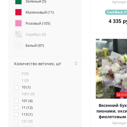
Зеленый (
5
)
Артикул:
Подсолнухи (
35
)
Анемоны (
8
)
Малиновый (
11
)
CashBack 21
Гвоздики (
227
)
4 335
р
Розовый (
105
)
Геогрины (
44
)
Гипсофилы (
47
)
Серебро (
0
)
Гладиолус (
25
)
Каллы (
43
)
Белый (
87
)
Маттиола (
118
)
Красный (
6
)
Нарциссы (
12
)
Количество веточек, шт
Фрезия (
27
)
Бордовый (
6
)
0 (
0
)
Желтый (
3
)
1 (
0
)
10 (
1
)
Коралловый (
13
)
1001 (
0
)
БЕСПЛ
101 (
Кремовый (
4
)
15
)
Весенний бук
11 (
12
)
пионами, окс
Оранжевый (
0
)
113 (
1
)
фиолетовым
121 (
0
)
Персиковый (
4
)
Артикул: