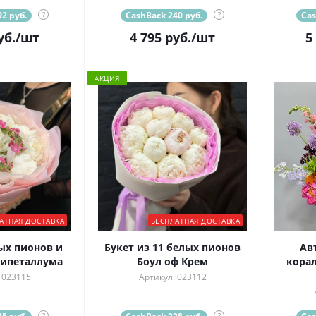
2 руб.
?
CashBack 240 руб.
?
Cas
уб.
/шт
4 795
руб.
/шт
5
АКЦИЯ
АТНАЯ ДОСТАВКА
БЕСПЛАТНАЯ ДОСТАВКА
ых пионов и
Букет из 11 белых пионов
Ав
сипеталлума
Боул оф Крем
кора
 023115
Артикул: 023112
?
?