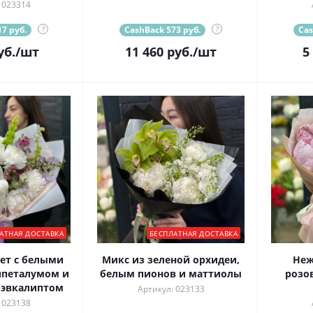
 023314
7 руб.
?
CashBack 573 руб.
?
Cas
уб.
/шт
11 460
руб.
/шт
5
АТНАЯ ДОСТАВКА
БЕСПЛАТНАЯ ДОСТАВКА
ет с белыми
Микс из зеленой орхидеи,
Неж
ипеталумом и
белым пионов и маттиолы
розо
 эвкалиптом
Артикул: 023133
 023138