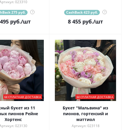
Артикул: 023310
hBack 275 руб.
?
CashBack 423 руб.
?
 495
руб.
/шт
8 455
руб.
/шт
БЕСПЛАТНАЯ ДОСТАВКА
БЕСПЛАТНАЯ ДОСТАВКА
ный букет из 11
Букет "Мальвина" из
вых пионов Рейне
пионов, гортензий и
Хортенс
маттиол
Артикул: 023130
Артикул: 023118