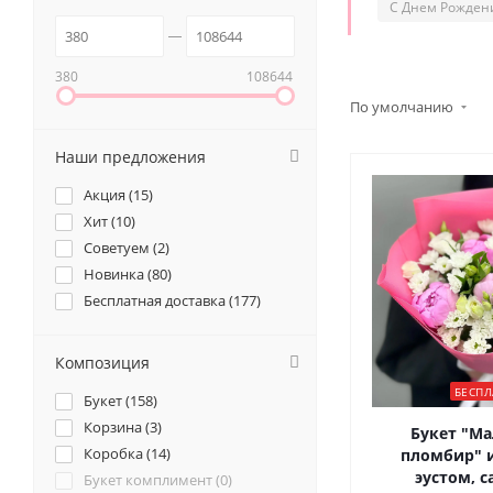
С Днем Рожден
380
108644
По умолчанию
Наши предложения
Акция (
15
)
Хит (
10
)
Советуем (
2
)
Новинка (
80
)
Бесплатная доставка (
177
)
Композиция
БЕСПЛ
Букет (
158
)
Корзина (
3
)
Букет "М
Коробка (
14
)
пломбир" и
эустом, с
Букет комплимент (
0
)