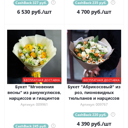
CashBack 327 руб.
?
CashBack 235 руб.
?
6 530
руб.
/шт
4 700
руб.
/шт
БЕСПЛАТНАЯ ДОСТАВКА
БЕСПЛАТНАЯ ДОСТАВКА
Букет "Мгновения
Букет "Абрикосовый" из
весны" из ранункулюсов,
роз, пионовидных
нарциссов и гиацинтов
тюльпанов и нарциссов
Артикул: 009961
Артикул: 009767
CashBack 220 руб.
?
4 390
руб.
/шт
CashBack 245 руб.
?