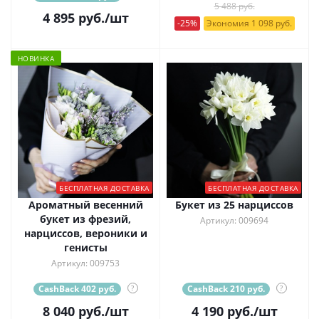
5 488 руб.
4 895
руб.
/шт
-25%
Экономия 1 098 руб.
НОВИНКА
БЕСПЛАТНАЯ ДОСТАВКА
БЕСПЛАТНАЯ ДОСТАВКА
Ароматный весенний
Букет из 25 нарциссов
букет из фрезий,
Артикул: 009694
нарциссов, вероники и
генисты
Артикул: 009753
CashBack 402 руб.
?
CashBack 210 руб.
?
8 040
руб.
/шт
4 190
руб.
/шт