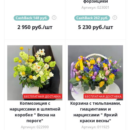
форзицией
Артикул: 023001
CashBack 148 руб.
?
CashBack 262 руб.
?
2 950
руб.
/шт
5 230
руб.
/шт
БЕСПЛАТНАЯ ДОСТАВКА
БЕСПЛАТНАЯ ДОСТАВКА
Копмозиция с
Корзина с тюльпанами,
нарциссами в шляпной
гиацинтами и
коробке " Весна на
нарциссами " Яркий
пороге"
краски весны"
Артикул: 022999
Артикул: 011925