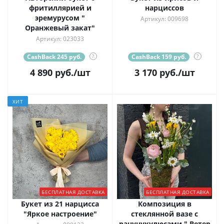
фритиллярией и
нарциссов
эремурусом "
Артикул: 009698
Оранжевый закат"
Артикул: 023033
CashBack 245 руб.
?
CashBack 159 руб.
?
4 890
руб.
/шт
3 170
руб.
/шт
ХИТ
БЕСПЛАТНАЯ ДОСТАВКА
БЕСПЛАТНАЯ ДОСТАВКА
Букет из 21 нарцисса
Композиция в
"Яркое настроение"
стеклянной вазе с
ранунукулюсами " Ветер