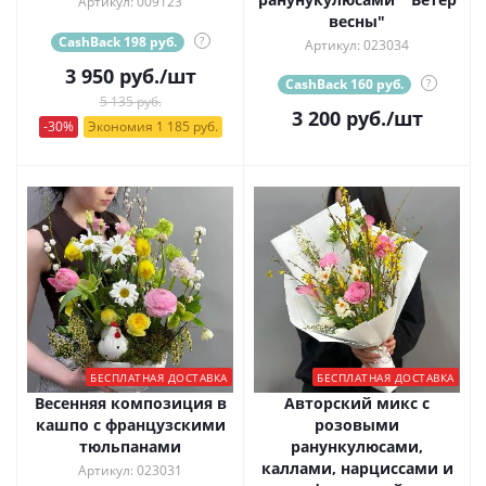
Артикул: 009123
весны"
CashBack 198 руб.
?
Артикул: 023034
3 950
руб.
/шт
CashBack 160 руб.
?
5 135 руб.
3 200
руб.
/шт
-30%
Экономия 1 185 руб.
БЕСПЛАТНАЯ ДОСТАВКА
БЕСПЛАТНАЯ ДОСТАВКА
Весенняя композиция в
Авторский микс с
кашпо с французскими
розовыми
тюльпанами
ранункулюсами,
каллами, нарциссами и
Артикул: 023031