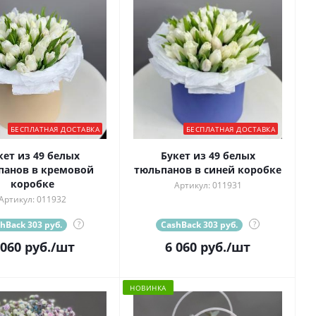
БЕСПЛАТНАЯ ДОСТАВКА
БЕСПЛАТНАЯ ДОСТАВКА
кет из 49 белых
Букет из 49 белых
панов в кремовой
тюльпанов в синей коробке
коробке
Артикул: 011931
Артикул: 011932
hBack 303 руб.
?
CashBack 303 руб.
?
 060
руб.
/шт
6 060
руб.
/шт
НОВИНКА