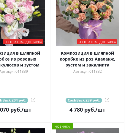
БЕСПЛАТНАЯ ДОСТАВКА
БЕСПЛАТНАЯ ДОСТАВКА
озиция в шляпной
Композиция в шляпной
обке из розовых
коробке из роз Аваланж,
кулюсов и эустом
эустом и эвкалипта
Артикул: 011839
Артикул: 011832
hBack 204 руб.
?
CashBack 239 руб.
?
 070
руб.
/шт
4 780
руб.
/шт
НОВИНКА