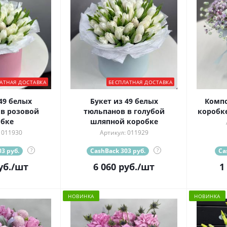
АТНАЯ ДОСТАВКА
БЕСПЛАТНАЯ ДОСТАВКА
49 белых
Букет из 49 белых
Комп
в розовой
тюльпанов в голубой
коробке
бке
шляпной коробке
 011930
Артикул: 011929
3 руб.
?
CashBack 303 руб.
?
Ca
уб.
/шт
6 060
руб.
/шт
1
НОВИНКА
НОВИНКА