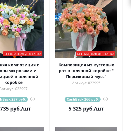
БЕСПЛАТНАЯ ДОСТАВКА
БЕСПЛАТНАЯ ДОСТАВКА
няя композиция с
Композиция из кустовых
товыми розами и
роз в шляпной коробке "
ицией в шляпной
Персиковый мусс"
коробке
Артикул: 022995
Артикул: 022997
hBack 237 руб.
?
CashBack 266 руб.
?
 735
руб.
/шт
5 325
руб.
/шт