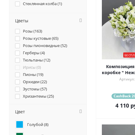
Стеклянная колба (
1
)
Цветы
Розы (
163
)
Розы кустовые (
65
)
Розы пионовидные (
52
)
Герберы (
4
)
БЕСПЛ
Тюльпаны (
12
)
Композиция из эустом 
Ирисы (
0
)
коробке " Неж
Пионы (
19
)
Артикул:
Орхидеи (
22
)
Эустомы (
57
)
Хризантемы (
25
)
CashBack 20
Ромашки (
9
)
4 110
р
Ранункулюсы (
16
)
Цвет
Альстромерии (
17
)
Голубой (
8
)
Гортензии (
4
)
Лилии (
2
)