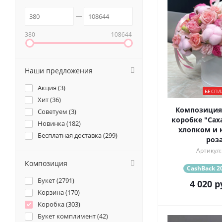
380
108644
Наши предложения
Акция (
3
)
БЕСПЛ
Хит (
36
)
Композиция
Советуем (
3
)
коробке "Саха
Новинка (
182
)
хлопком и 
Бесплатная доставка (
299
)
роз
Артикул:
Композиция
CashBack 20
Букет (
2791
)
4 020
р
Корзина (
170
)
Коробка (
303
)
Букет комплимент (
42
)