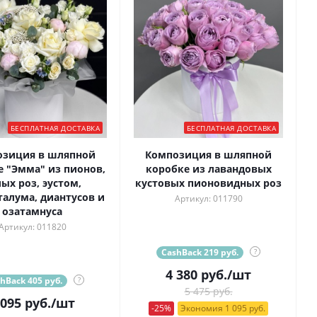
БЕСПЛАТНАЯ ДОСТАВКА
БЕСПЛАТНАЯ ДОСТАВКА
озиция в шляпной
Композиция в шляпной
е "Эмма" из пионов,
коробке из лавандовых
ых роз, эустом,
кустовых пионовидных роз
талума, диантусов и
Артикул: 011790
озатамнуса
Артикул: 011820
CashBack 219 руб.
?
4 380
руб.
/шт
hBack 405 руб.
?
5 475 руб.
 095
руб.
/шт
-25%
Экономия 1 095 руб.