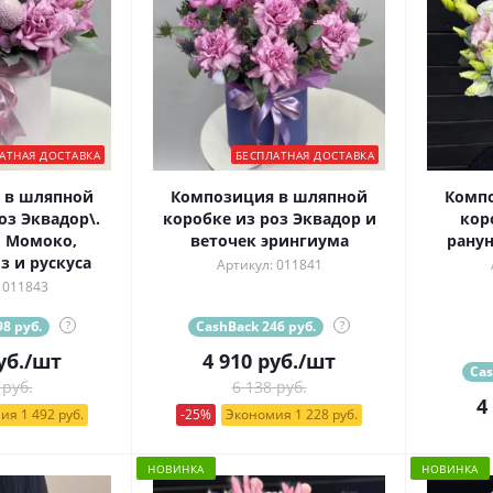
АТНАЯ ДОСТАВКА
БЕСПЛАТНАЯ ДОСТАВКА
 в шляпной
Композиция в шляпной
Комп
оз Эквадор\.
коробке из роз Эквадор и
кор
 Момоко,
веточек эрингиума
ранун
з и рускуса
Артикул: 011841
 011843
8 руб.
?
CashBack 246 руб.
?
уб.
/шт
4 910
руб.
/шт
Cas
 руб.
6 138 руб.
4
ия 1 492 руб.
-25%
Экономия 1 228 руб.
НОВИНКА
НОВИНКА