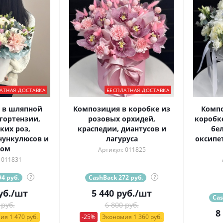
АТНАЯ ДОСТАВКА
БЕСПЛАТНАЯ ДОСТАВКА
 в шляпной
Композиция в коробке из
Комп
гортензии,
розовых орхидей,
коробк
ких роз,
краспедии, диантусов и
бел
нункулюсов и
лагуруса
оксипе
том
Артикул: 011825
 011831
4 руб.
?
CashBack 272 руб.
?
уб.
/шт
5 440
руб.
/шт
Cas
 руб.
6 800 руб.
8
ия 1 470 руб.
-25%
Экономия 1 360 руб.