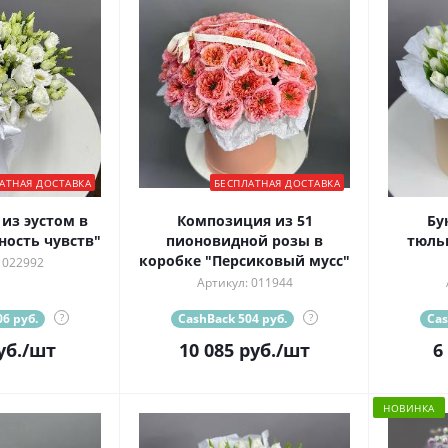
АТНАЯ ДОСТАВКА
БЕСПЛАТНАЯ ДОСТАВКА
в
Композиция из 51
Бу
ность чувств"
пионовидной розы в
тюль
коробке "Персиковый мусс"
 022992
Артикул: 011944
6 руб.
?
CashBack 504 руб.
?
Cas
уб.
/шт
10 085
руб.
/шт
6
НОВИНКА