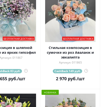
БЕСПЛАТНАЯ ДОСТАВКА
БЕСПЛАТНАЯ ДОСТАВКА
озиция в шляпной
Стильная композиция в
 из ярких гипсофил
сумочке из роз Аваланж и
эвкалипта
Артикул: 011867
Артикул: 011865
shBack 83 руб.
?
CashBack 149 руб.
?
 655
руб.
/шт
2 970
руб.
/шт
НОВИНКА