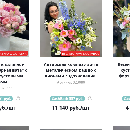
АТНАЯ ДОСТАВКА
БЕСПЛАТНАЯ ДОСТАВКА
 в шляпной
Авторская композиция в
Весен
рная вата" с
металическом кашпо с
кус
кустовыми
пионами "Вдохновение"
форз
ами
Артикул: 023080
 023141
1 руб.
?
CashBack 557 руб.
?
Cas
уб.
/шт
11 140
руб.
/шт
4