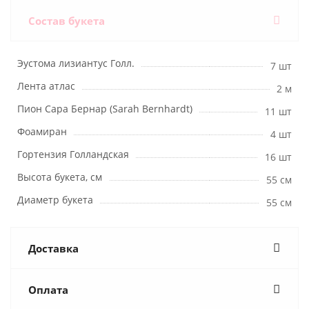
Состав букета
Эустома лизиантус Голл.
7 шт
Лента атлас
2 м
Пион Сара Бернар (Sarah Bernhardt)
11 шт
Фоамиран
4 шт
Гортензия Голландская
16 шт
Высота букета, см
55 см
Диаметр букета
55 см
Доставка
Оплата