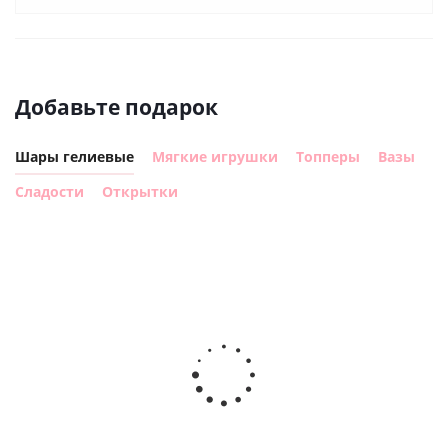
Добавьте подарок
Шары гелиевые
Мягкие игрушки
Топперы
Вазы
Сладости
Открытки
Шар с
Шар круг,
днем
счастливого
рождения,
Сердце розовое
дня
с
фольгированный
рождения
бабочками
шар с гелием (45
(45см)