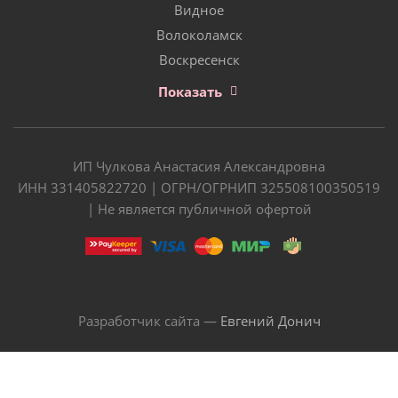
Видное
Волоколамск
Воскресенск
Показать
ИП Чулкова Анастасия Александровна
ИНН 331405822720 | ОГРН/ОГРНИП 325508100350519
| Не является публичной офертой
Разработчик сайта —
Евгений Донич