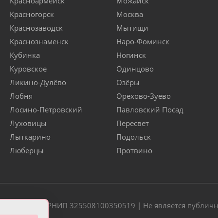
Красноармейск
Можайск
Красногорск
Москва
Краснозаводск
Мытищи
Краснознаменск
Наро-Фоминск
Кубинка
Ногинск
Куровское
Одинцово
Ликино-Дулёво
Озёры
Лобня
Орехово-Зуево
Лосино-Петровский
Павловский Посад
Луховицы
Пересвет
Лыткарино
Подольск
Люберцы
Протвино
20 | ОГРН/ОГРНИП 325508100350519 | Не является публич