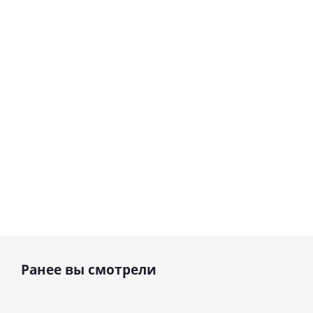
Сердце розовое
(45 см)
(40х102
фольгированный
см)
шар с гелием (45
см)
1 330
895
руб.
895
руб.
руб.
Ранее вы смотрели