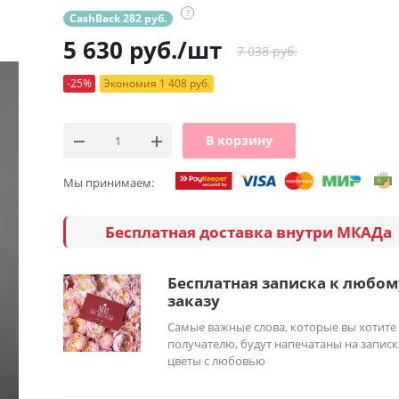
?
CashBack 282 руб.
5 630
руб.
/шт
7 038 руб.
-25%
Экономия 1 408 руб.
В корзину
Мы принимаем:
Бесплатная доставка внутри МКАДа
Бесплатная записка к любом
заказу
Самые важные слова, которые вы хотите
получателю, будут напечатаны на записк
цветы с любовью