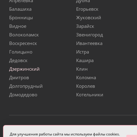
Апрелевка
Дубна
Балашиха
Егорьевск
Бронницы
Жуковский
Видное
Зарайск
Волоколамск
Звенигород
Воскресенск
Ивантеевка
Голицыно
Истра
Дедовск
Кашира
Дзержинский
Клин
Дмитров
Коломна
Долгопрудный
Королев
Домодедово
Котельники
ИП Чулкова Анастасия Александровна ИНН 3314058227
Для улучшения работы сайта мы используем файлы cookies.