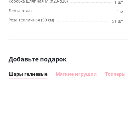
Коробка шляпная M (h23-d20)
1 шт
Лента атлас
1 м
Роза тепличная (50 см)
51 шт
Добавьте подарок
Шары гелиевые
Мягкие игрушки
Топперы
Шар
Шар
сердце I
гелиевый
love you
цифра 8