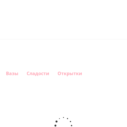
Вазы
Сладости
Открытки
Шар
Шар
Шар
Шар
гелиевый
гелиевый
гелиевый
Звезда - С
цифра 4
цифра 3
цифра 1
днем