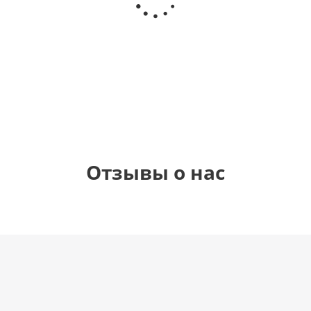
(40х102
(40х102
(40х102
рождения
см)
см)
см)
(45 см)
1 330
1 330
1 330
895
руб.
руб.
руб.
руб.
Отзывы о нас