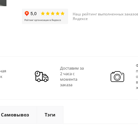
Наш рейтинг выполненных заказов
Яндексе
Ф
Доставим за
ная
2 часа с
 к
момента
заказа
Самовывоз
Тэги