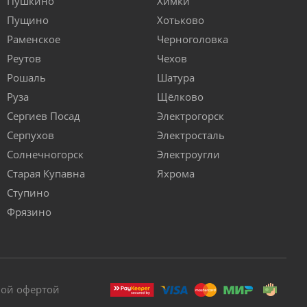
Пушкино
Химки
Пущино
Хотьково
Раменское
Черноголовка
Реутов
Чехов
Рошаль
Шатура
Руза
Щёлково
Сергиев Посад
Электрогорск
Серпухов
Электросталь
Солнечногорск
Электроугли
Старая Купавна
Яхрома
Ступино
Фрязино
ной офертой