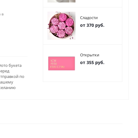
 в
Сладости
от 370 руб.
Открытки
от 355 руб.
ото букета
перед
отправкой по
вашему
желанию