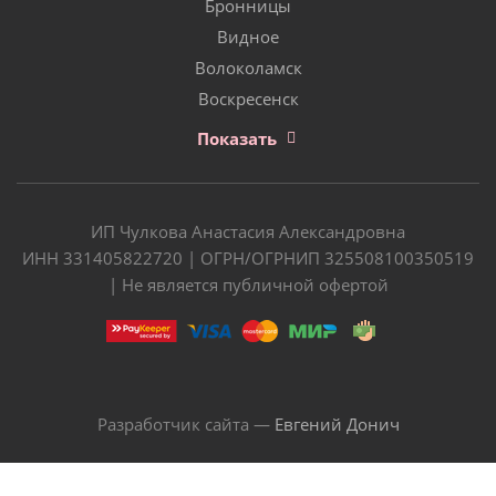
Бронницы
Видное
Волоколамск
Воскресенск
Показать
ИП Чулкова Анастасия Александровна
ИНН 331405822720 | ОГРН/ОГРНИП 325508100350519
| Не является публичной офертой
Разработчик сайта —
Евгений Донич