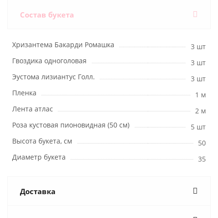
Состав букета
Хризантема Бакарди Ромашка
3 шт
Гвоздика одноголовая
3 шт
Эустома лизиантус Голл.
3 шт
Пленка
1 м
Лента атлас
2 м
Роза кустовая пионовидная (50 см)
5 шт
Высота букета, см
50
Диаметр букета
35
Доставка