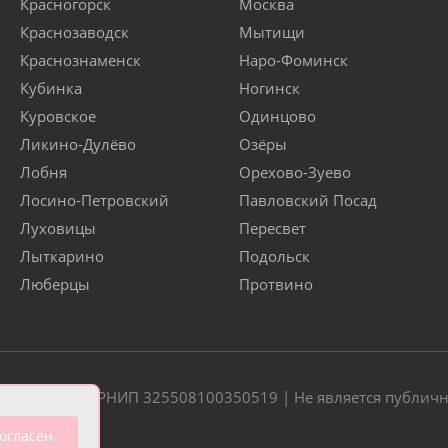
Красногорск
Москва
Краснозаводск
Мытищи
Краснознаменск
Наро-Фоминск
Кубинка
Ногинск
Куровское
Одинцово
Ликино-Дулёво
Озёры
Лобня
Орехово-Зуево
Лосино-Петровский
Павловский Посад
Луховицы
Пересвет
Лыткарино
Подольск
Люберцы
Протвино
20 | ОГРН/ОГРНИП 325508100350519 | Не является публич
огласен