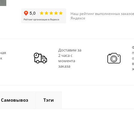
Наш рейтинг выполненных заказов
Яндексе
Ф
Доставим за
ная
2 часа с
 к
момента
заказа
Самовывоз
Тэги