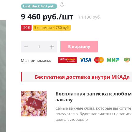
?
CashBack 473 руб.
9 460
руб.
/шт
14 190 руб.
-50%
Экономия 4 730 руб.
В корзину
Мы принимаем:
Бесплатная доставка внутри МКАДа
Бесплатная записка к любом
заказу
Самые важные слова, которые вы хотите
получателю, будут напечатаны на записк
цветы с любовью