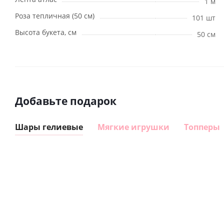
1 м
Роза тепличная (50 см)
101 шт
Высота букета, см
50 см
Добавьте подарок
Шары гелиевые
Мягкие игрушки
Топперы
Шар
Шар
сердце I
гелиевый
love you
цифра 8