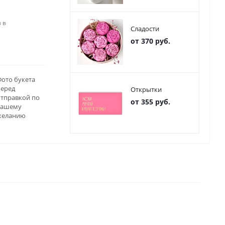
 в
Сладости
от 370 руб.
ото букета
перед
Открытки
отправкой по
от 355 руб.
вашему
желанию