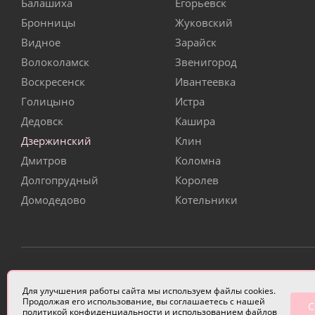
Балашиха
Егорьевск
Бронницы
Жуковский
Видное
Зарайск
Волоколамск
Звенигород
Воскресенск
Ивантеевка
Голицыно
Истра
Дедовск
Кашира
Дзержинский
Клин
Дмитров
Коломна
Долгопрудный
Королев
Домодедово
Котельники
ИП Чулкова Анастасия Александровна ИНН 3314058227
Для улучшения работы сайта мы используем файлы cookies.
Продолжая его использование, вы соглашаетесь с нашей
С
политикой конфиденциальности
и использованием файлов