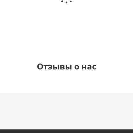
(40х102
(40х102
(40х102
рождения
см)
см)
см)
(45 см)
1 330
1 330
1 330
895
руб.
руб.
руб.
руб.
Отзывы о нас