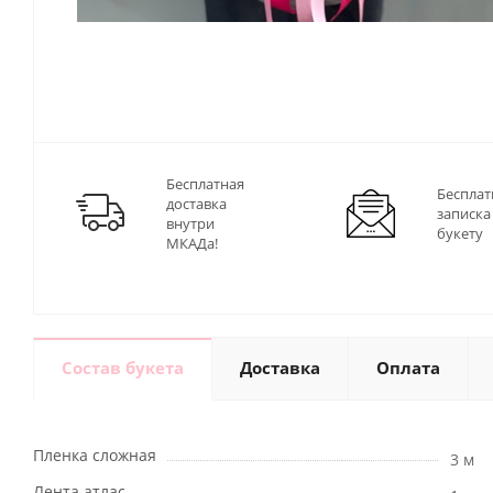
Бесплатная
Бесплат
доставка
записка
внутри
букету
МКАДа!
Состав букета
Доставка
Оплата
Пленка сложная
3 м
Лента атлас