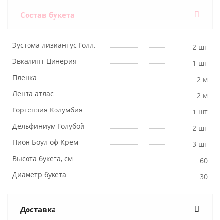
Состав букета
Эустома лизиантус Голл.
2 шт
Эвкалипт Цинерия
1 шт
Пленка
2 м
Лента атлас
2 м
Гортензия Колумбия
1 шт
Дельфиниум Голубой
2 шт
Пион Боул оф Крем
3 шт
Высота букета, см
60
Диаметр букета
30
Доставка