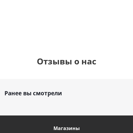
фольгированный
см)
см)
шар с гелием (45
см)
1 330
1 330
руб.
895
руб.
руб.
Отзывы о нас
Ранее вы смотрели
Магазины