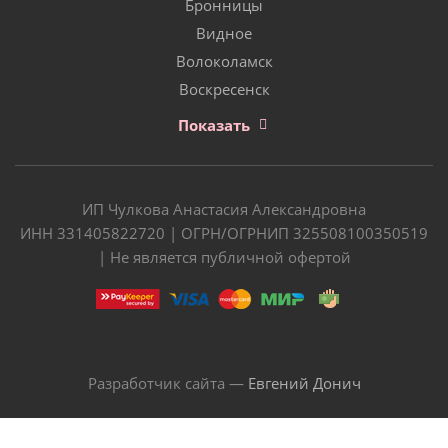
Бронницы
Видное
Волоколамск
Воскресенск
Показать
ИП Чулкова Анастасия Александровна
ИНН 331405822720 | ОГРН/ОГРНИП 325508100350519
| Не является публичной офертой
Разработчик сайта —
Евгений Донич