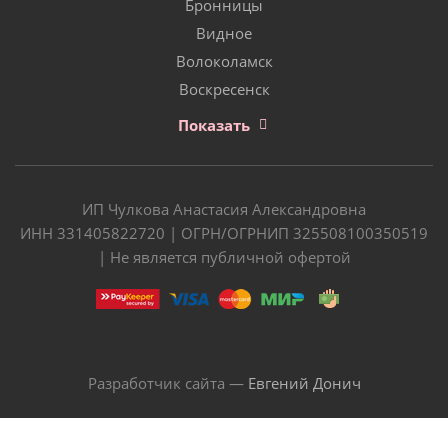
Бронницы
Видное
Волоколамск
Воскресенск
Показать
ИП Чулкова Анастасия Александровна
ИНН 331405822720 | ОГРН/ОГРНИП 325508100350519
| Не является публичной офертой
Разработчик сайта —
Евгений Донич