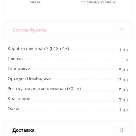
заказа
по вашему желанию
Состав букета
Коробка шляпная S (h18-d16)
1 шт
Пленка
1 м
Гиперикум
5 шт
Орхидея Цимбидиум
13 шт
Роза кустовая пионовидная (50 см)
5 шт
Краспедия
7 шт
Оазис
1 шт
Доставка