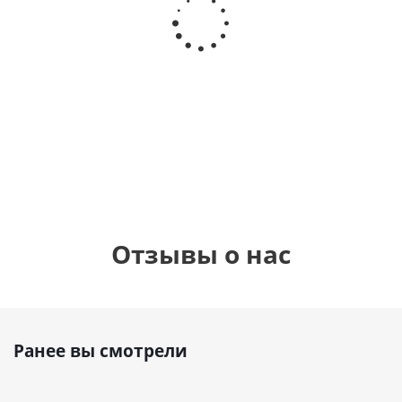
Шар круг,
днем
счастливого
рождения,
Сердце розовое
дня
с
фольгированный
рождения
бабочками
шар с гелием (45
(45см)
см)
900
руб.
895
руб.
900
руб.
Отзывы о нас
Ранее вы смотрели