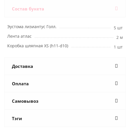
Состав букета
Эустома лизиантус Голл.
5 шт
Лента атлас
2 м
Коробка шляпная XS (h11-d10)
1 шт
Доставка
Оплата
Самовывоз
Тэги