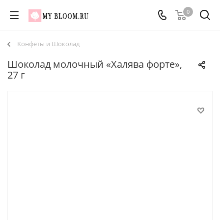
0
Конфеты и Шоколад
Шоколад молочный «Халява форте»,
27 г